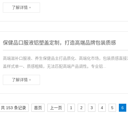
了解详情 +
保健品口服液铝塑盖定制，打造高端品牌包装质感
高端滋补口服液、养生保健品主打品质化、高端化市场，包装质感直接
盖样式单一、质感粗糙，无法匹配高端产品调性。专业铝...
了解详情 +
共 153 条记录
首页
上一页
1
2
3
4
5
6