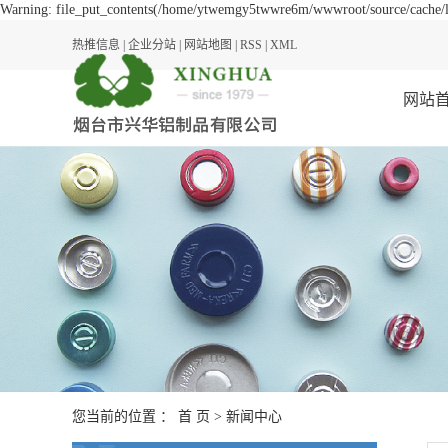
Warning: file_put_contents(/home/ytwemgy5twwre6m/wwwroot/source/cache/lic
热推信息
|
企业分站
|
网站地图
|
RSS
|
XML
网站
您当前的位置 ：
首 页
>
新闻中心