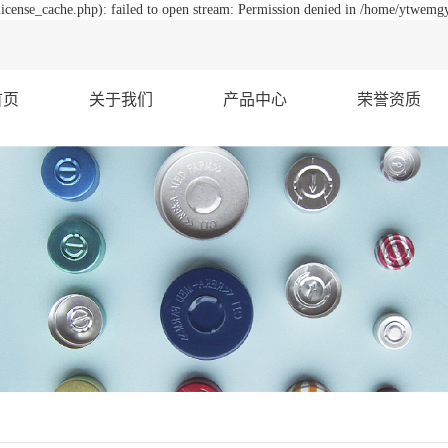
ense_cache.php): failed to open stream: Permission denied in /home/ytwemg
首页
关于我们
产品中心
荣誉资质