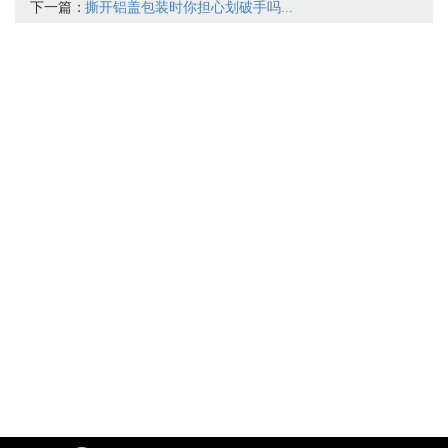
下一篇：
撕开铝盖包装时你担心划破手吗...