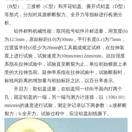
（B型）、三接桥（C型）和开花铝盖、撕开式铝盖（D型）
等形式，分别对其接桥断裂力、全开力等指标进行检测分
析。
铝件材料机械性能：取同批号铝件片材适量，用宽度(b)
为12.5mm，原始标距(L0)为50mm，平行长度(Lc)为75mm，
过渡弧半径(r)至少为20mm的工具裁成规定试样，在拉伸装
置上进行试验，试验速度为10mm/min±2mm/min。抗拉强度
系指在拉伸试验中，试验直至断裂为止，单位初始横面上承
受的大拉伸负荷。延伸率系指在拉伸试验中，试验断裂时，
标线间距离的增加量与初始标距之比，以百分率表示。
开启力：取铝盖适量，在铝盖同一径向平面内打两个
孔，固定
铝盖
的一端，另一端与测力计连接，以（100±10）
mm/min的速度进行试验，测定并记录以下两参数：a.接桥断
裂力；b.全开力。试验过程中，应沿铝盖刻线撕下。